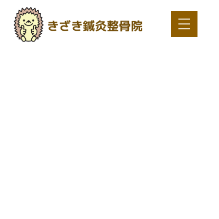
マリリン
様 50代女
性